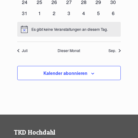
0
0
0
0
0
0
0
24
25
26
27
28
29
30
Veranstaltungen
Veranstaltungen
Veranstaltungen
Veranstaltungen
Veranstaltungen
Veranstaltungen
Veranstaltu
0
0
0
0
0
0
0
31
1
2
3
4
5
6
Veranstaltungen
Veranstaltungen
Veranstaltungen
Veranstaltungen
Veranstaltungen
Veranstaltungen
Veranstaltu
Es gibt keine Veranstaltungen an diesem Tag.
Hinweis
Juli
Dieser Monat
Sep.
Kalender abonnieren
TKD Hochdahl