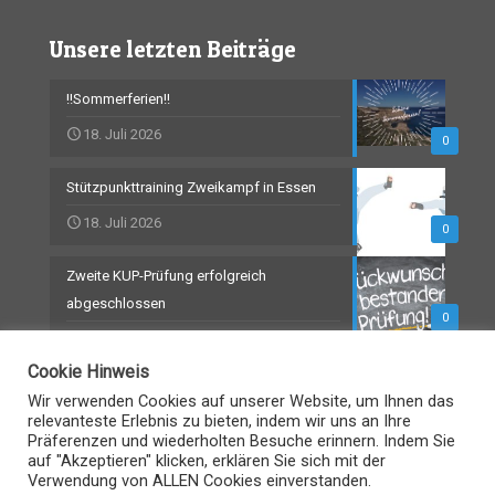
Unsere letzten Beiträge
!!Sommerferien!!
18. Juli 2026
0
Stützpunkttraining Zweikampf in Essen
18. Juli 2026
0
Zweite KUP-Prüfung erfolgreich
abgeschlossen
0
18. Juli 2026
Cookie Hinweis
Wir verwenden Cookies auf unserer Website, um Ihnen das
relevanteste Erlebnis zu bieten, indem wir uns an Ihre
Präferenzen und wiederholten Besuche erinnern. Indem Sie
© TKD-Hochdahl 2021
auf "Akzeptieren" klicken, erklären Sie sich mit der
Verwendung von ALLEN Cookies einverstanden.
Impressum
Datenschutz