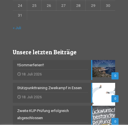
24
25
26
27
28
29
30
31
« Juli
Unsere letzten Beiträge
!!Sommerferien!!
18. Juli 2026
0
Stützpunkttraining Zweikampf in Essen
18. Juli 2026
0
Zweite KUP-Prüfung erfolgreich
abgeschlossen
0
18. Juli 2026