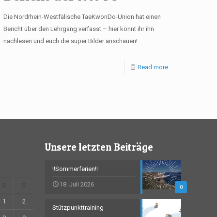
Die Nordrhein-Westfälische TaeKwonDo-Union hat einen
Bericht über den Lehrgang verfasst – hier könnt ihr ihn
nachlesen und euch die super Bilder anschauen!
Read more
Unsere letzten Beiträge
!!Sommerferien!!
18. Juli 2026
S
S
0
1
2
Stützpunkttraining