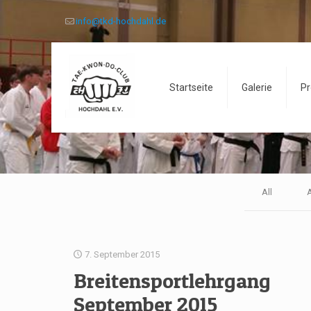
info@tkd-hochdahl.de
Startseite
Galerie
Pr
All
A
7. September 2015
Breitensportlehrgang
September 2015