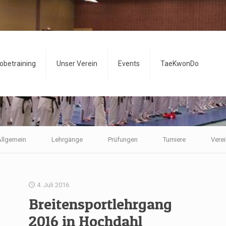
obetraining
Unser Verein
Events
TaeKwonDo
llgemein
Lehrgänge
Prüfungen
Turniere
Verei
4. Juli 2016
Breitensportlehrgang
2016 in Hochdahl