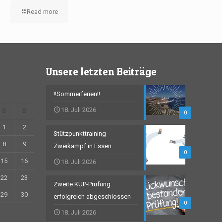
Read more
Unsere letzten Beiträge
!!Sommerferien!!
18. Juli 2026
S
S
0
1
2
Stützpunkttraining
8
9
Zweikampf in Essen
0
15
16
18. Juli 2026
22
23
Zweite KUP-Prüfung
29
30
erfolgreich abgeschlossen
0
18. Juli 2026