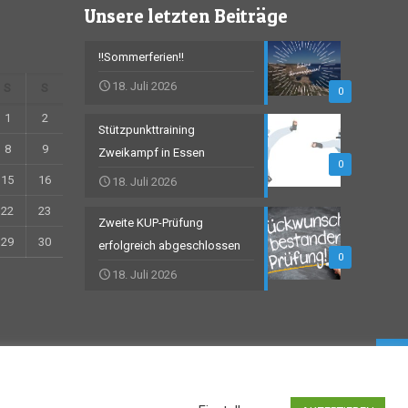
Unsere letzten Beiträge
!!Sommerferien!!
18. Juli 2026
S
S
0
1
2
Stützpunkttraining
8
9
Zweikampf in Essen
0
15
16
18. Juli 2026
22
23
Zweite KUP-Prüfung
29
30
erfolgreich abgeschlossen
0
18. Juli 2026
Impressum
Datenschutz