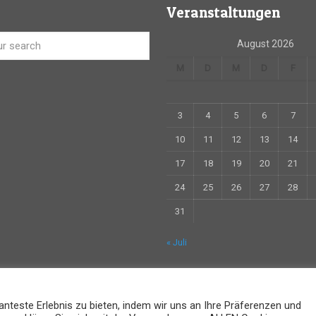
Veranstaltungen
August 2026
M
D
M
D
F
3
4
5
6
7
10
11
12
13
14
17
18
19
20
21
24
25
26
27
28
31
« Juli
nteste Erlebnis zu bieten, indem wir uns an Ihre Präferenzen und