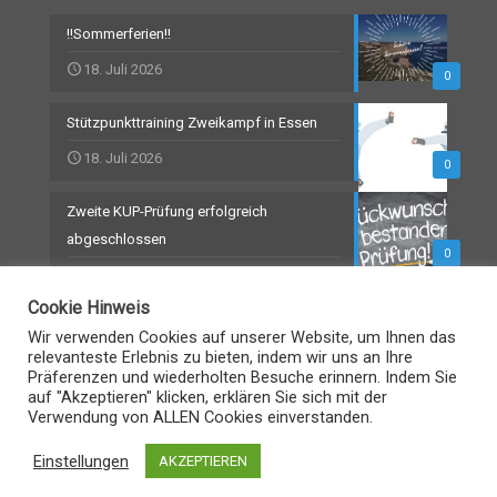
!!Sommerferien!!
18. Juli 2026
0
Stützpunkttraining Zweikampf in Essen
18. Juli 2026
0
Zweite KUP-Prüfung erfolgreich
abgeschlossen
0
18. Juli 2026
Cookie Hinweis
Wir verwenden Cookies auf unserer Website, um Ihnen das
relevanteste Erlebnis zu bieten, indem wir uns an Ihre
Präferenzen und wiederholten Besuche erinnern. Indem Sie
© TKD-Hochdahl 2021
auf "Akzeptieren" klicken, erklären Sie sich mit der
Verwendung von ALLEN Cookies einverstanden.
Impressum
Datenschutz
Einstellungen
AKZEPTIEREN