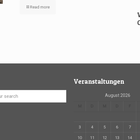
Read more
Veranstaltungen
August 2026
M
D
M
D
F
3
4
5
6
7
10
11
12
13
14