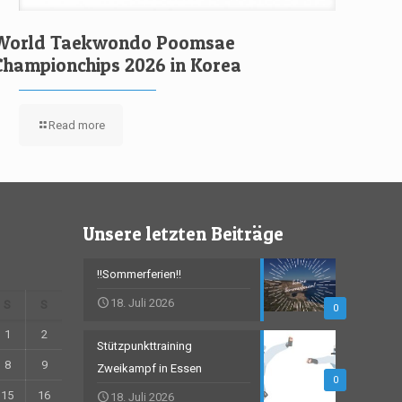
World Taekwondo Poomsae
Championchips 2026 in Korea
Read more
Unsere letzten Beiträge
!!Sommerferien!!
18. Juli 2026
S
S
0
1
2
Stützpunkttraining
8
9
Zweikampf in Essen
0
15
16
18. Juli 2026