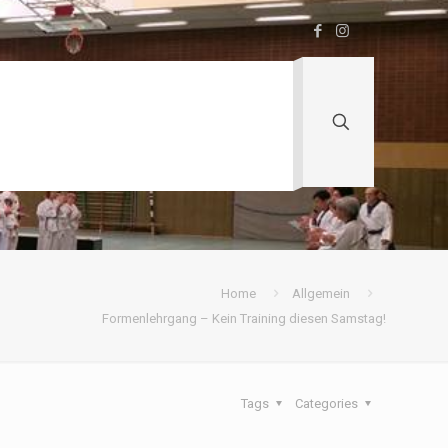
Home
Allgemein
Formenlehrgang – Kein Training diesen Samstag!
Tags
Categories